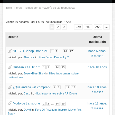
Inicio
›
Foros
›
Temas con la mayoría de las respuestas
Viendo 30 debates - del 1 al 30 (de un total de 7,720)
1
2
3
256
257
258
→
…
Debate
Última
publicación
NUEVO Bebop Drone 2!!!
…
hace 6 años,
1
2
26
27
5 meses
Iniciado por:
Alvarock
in:
Foro Bebop Drone 1 y 2
Hubsan X4 H107 C
…
hace 10 años
1
2
24
25
Iniciado por:
Jose «Blue Sky»
in:
Hilos importantes sobre
multirrotores
¿Que antena wifi comprar?
…
hace 10 años,
1
2
18
19
7 meses
Iniciado por:
Cesc
in:
Hilos importantes sobre AR.Drone
Modo de transporte
…
hace 11 años,
1
2
14
15
3 meses
Iniciado por:
David
in:
Foro Dji Phantom, Inspire, Mavic Pro,
Spark