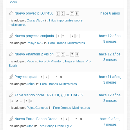
Spark
Nuevo proyecto DJI f450
…
hace 6 años
1
2
7
8
Iniciado por:
Oscar Alcoy
in:
Hilos importantes sobre
multirrotores
Nuevo proyecto conjuntó
…
hace 12 años,
1
2
7
8
9 meses
Iniciado por:
Pelayo AVG
in:
Foro Drones-Multirrotores
Nuevo Phantom 2 Vision
…
hace 12 años,
1
2
7
8
3 meses
Iniciado por:
Paco
in:
Foro Dji Phantom, Inspire, Mavic Pro,
Spark
Proyecto quad
…
hace 11 años,
1
2
7
8
3 meses
Iniciado por:
Aníbal
in:
Foro Drones-Multirrotores
Ya va siendo hora! F450 DJI, ¿QUE HAGO?
hace 12 años,
…
2 meses
1
2
7
8
Iniciado por:
PejotaCanovas
in:
Foro Drones-Multirrotores
Nuevo Parrot Bebop Drone
…
hace 9 años,
1
2
7
8
7 meses
Iniciado por:
Aitor
in:
Foro Bebop Drone 1 y 2