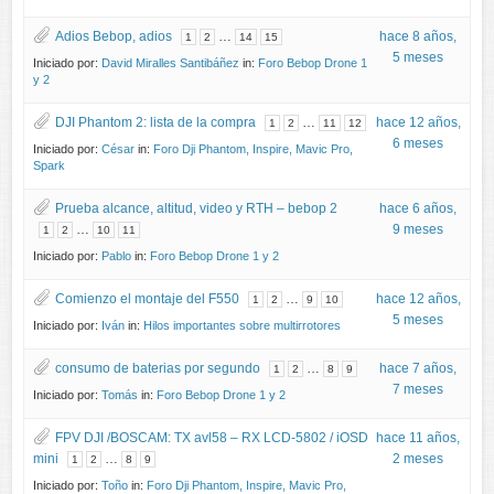
Adios Bebop, adios
…
hace 8 años,
1
2
14
15
5 meses
Iniciado por:
David Miralles Santibáñez
in:
Foro Bebop Drone 1
y 2
DJI Phantom 2: lista de la compra
…
hace 12 años,
1
2
11
12
6 meses
Iniciado por:
César
in:
Foro Dji Phantom, Inspire, Mavic Pro,
Spark
Prueba alcance, altitud, video y RTH – bebop 2
hace 6 años,
…
9 meses
1
2
10
11
Iniciado por:
Pablo
in:
Foro Bebop Drone 1 y 2
Comienzo el montaje del F550
…
hace 12 años,
1
2
9
10
5 meses
Iniciado por:
Iván
in:
Hilos importantes sobre multirrotores
consumo de baterias por segundo
…
hace 7 años,
1
2
8
9
7 meses
Iniciado por:
Tomás
in:
Foro Bebop Drone 1 y 2
FPV DJI /BOSCAM: TX avl58 – RX LCD-5802 / iOSD
hace 11 años,
mini
…
2 meses
1
2
8
9
Iniciado por:
Toño
in:
Foro Dji Phantom, Inspire, Mavic Pro,