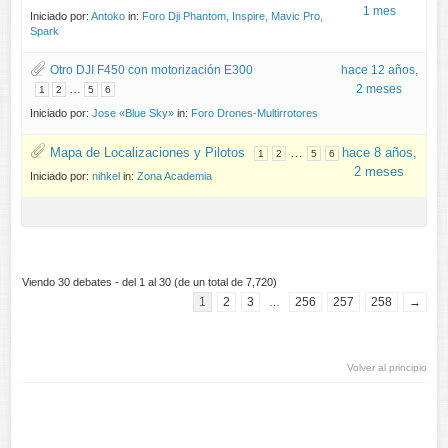
1 mes
Iniciado por:
Antoko
in:
Foro Dji Phantom, Inspire, Mavic Pro,
Spark
Otro DJI F450 con motorización E300
hace 12 años,
…
2 meses
1
2
5
6
Iniciado por:
Jose «Blue Sky»
in:
Foro Drones-Multirrotores
Mapa de Localizaciones y Pilotos
…
hace 8 años,
1
2
5
6
2 meses
Iniciado por:
nihkel
in:
Zona Academia
Viendo 30 debates - del 1 al 30 (de un total de 7,720)
1
2
3
256
257
258
→
…
Volver al principio