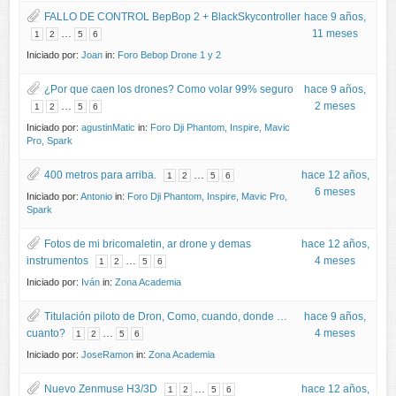
FALLO DE CONTROL BepBop 2 + BlackSkycontroller
hace 9 años,
…
11 meses
1
2
5
6
Iniciado por:
Joan
in:
Foro Bebop Drone 1 y 2
¿Por que caen los drones? Como volar 99% seguro
hace 9 años,
…
2 meses
1
2
5
6
Iniciado por:
agustinMatic
in:
Foro Dji Phantom, Inspire, Mavic
Pro, Spark
400 metros para arriba.
…
hace 12 años,
1
2
5
6
6 meses
Iniciado por:
Antonio
in:
Foro Dji Phantom, Inspire, Mavic Pro,
Spark
Fotos de mi bricomaletin, ar drone y demas
hace 12 años,
instrumentos
…
4 meses
1
2
5
6
Iniciado por:
Iván
in:
Zona Academia
Titulación piloto de Dron, Como, cuando, donde …
hace 9 años,
cuanto?
…
4 meses
1
2
5
6
Iniciado por:
JoseRamon
in:
Zona Academia
Nuevo Zenmuse H3/3D
…
hace 12 años,
1
2
5
6