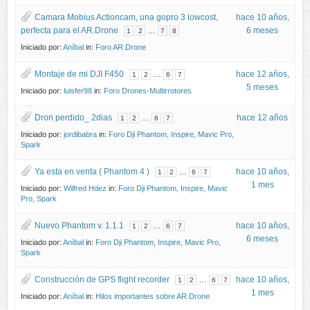
Camara Mobius Actioncam, una gopro 3 lowcost,
hace 10 años,
perfecta para el AR.Drone
…
6 meses
1
2
7
8
Iniciado por:
Aníbal
in:
Foro AR.Drone
Montaje de mi DJI F450
…
hace 12 años,
1
2
6
7
5 meses
Iniciado por:
luisfer98
in:
Foro Drones-Multirrotores
Dron perdido_ 2dias
…
hace 12 años
1
2
6
7
Iniciado por:
jordibabra
in:
Foro Dji Phantom, Inspire, Mavic Pro,
Spark
Ya esta en venta ( Phantom 4 )
…
hace 10 años,
1
2
6
7
1 mes
Iniciado por:
Wilfred Hdez
in:
Foro Dji Phantom, Inspire, Mavic
Pro, Spark
Nuevo Phantom v. 1.1.1
…
hace 10 años,
1
2
6
7
6 meses
Iniciado por:
Aníbal
in:
Foro Dji Phantom, Inspire, Mavic Pro,
Spark
Construcción de GPS flight recorder
…
hace 10 años,
1
2
6
7
1 mes
Iniciado por:
Aníbal
in:
Hilos importantes sobre AR.Drone