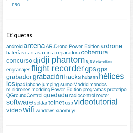
PRO
Etiquetas
antena
ardrone
android
AR.Drone Power Edition
cobertura
baterías
carcasa
cinta reparadora
dji phantom
dji
concurso
ejes
elite edition
flight recorder
gps
gps
engranajes
hélices
grabación
grabador
hacks
hubsan
ios
ipad
iphone
jumping sumo
Madrid
mandos
minidrones
modding
Power Edition
programas
prototipo
quedada
QGroundControl
radiocontrol
router
videotutorial
software
telnet
soldar
usb
wifi
vídeo
windows
xiaomi yi