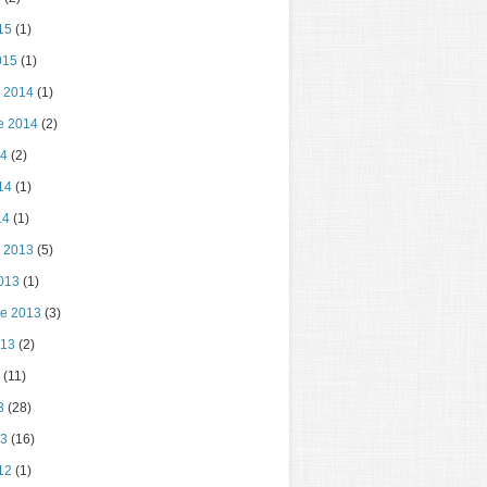
15
(1)
015
(1)
e 2014
(1)
e 2014
(2)
14
(2)
14
(1)
14
(1)
e 2013
(5)
013
(1)
re 2013
(3)
013
(2)
(11)
3
(28)
13
(16)
12
(1)