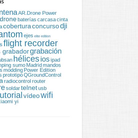
as
ntena
AR.Drone Power
rdrone
baterías
carcasa
cinta
dji
cobertura
concurso
a
hantom
ejes
elite edition
flight recorder
s
grabación
 grabador
hélices
ios
ubsan
ipad
mping sumo
Madrid
mandos
s
modding
Power Edition
s
prototipo
QGroundControl
a
radiocontrol
router
re
telnet
soldar
usb
utorial
wifi
vídeo
xiaomi yi