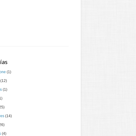
ías
one
(1)
(12)
as
(1)
1)
25)
res
(14)
26)
s
(4)