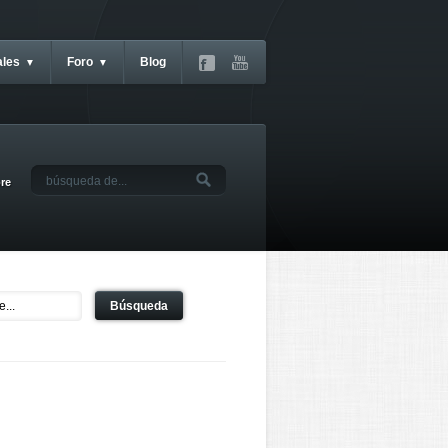
ales
Foro
Blog
▼
▼
bre