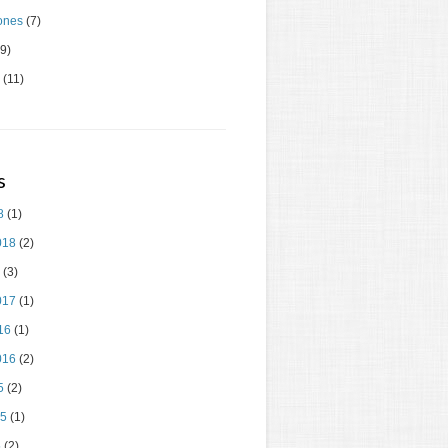
ones
(7)
9)
(11)
s
8
(1)
018
(2)
(3)
017
(1)
16
(1)
016
(2)
5
(2)
15
(1)
5
(2)