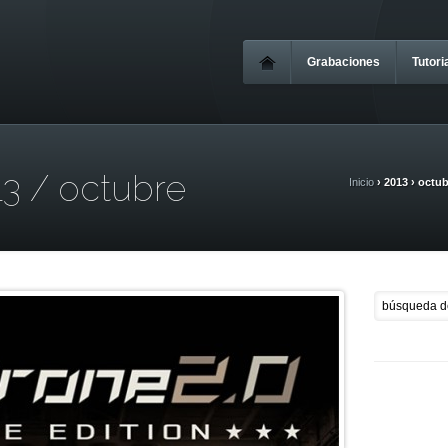
Grabaciones
Tutori
13 / octubre
Inicio
› 2013 › octu