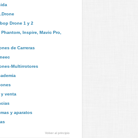
ida
.Drone
bop Drone 1 y 2
i Phantom, Inspire, Mavic Pro,
ones de Carreras
uneec
ones-Multirrotores
cademia
iones
y venta
ncias
emas y aparatos
as
Volver al principio