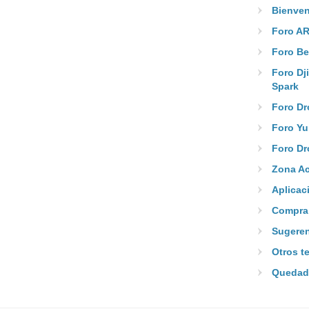
Bienven
Foro AR
Foro Be
Foro Dj
Spark
Foro Dr
Foro Y
Foro Dr
Zona A
Aplicac
Compra 
Sugere
Otros t
Quedad