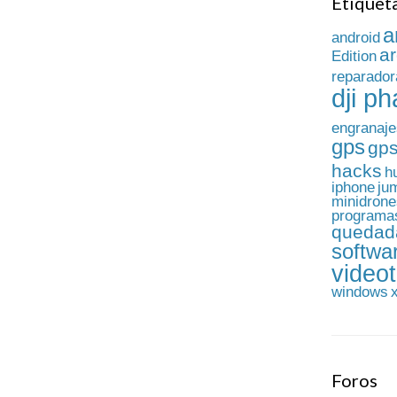
Etiquet
a
android
a
Edition
reparador
dji p
engranaje
gps
gps
hacks
h
iphone
ju
minidrone
programa
quedad
softwa
videot
windows
Foros