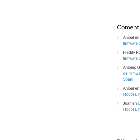
Comenta
Aníbal
e
firmware 
Freddy R
firmware 
Antonio G
del firmw
Spark
Aníbal
e
(Todos), 
Joan
en
Q
(Todos), 