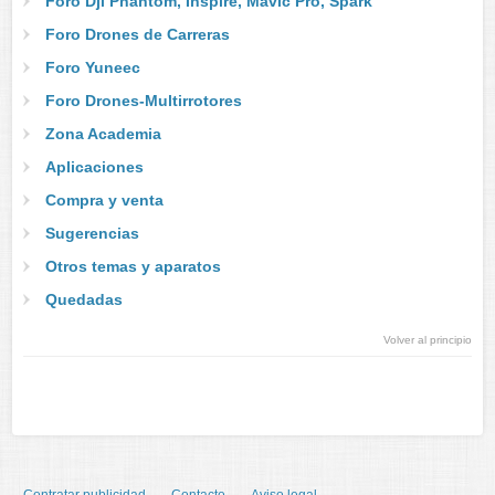
Foro Dji Phantom, Inspire, Mavic Pro, Spark
Foro Drones de Carreras
Foro Yuneec
Foro Drones-Multirrotores
Zona Academia
Aplicaciones
Compra y venta
Sugerencias
Otros temas y aparatos
Quedadas
Volver al principio
Contratar publicidad
Contacto
Aviso legal