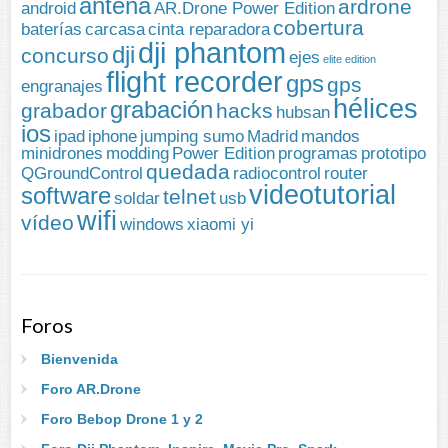
antena
ardrone
android
AR.Drone Power Edition
cobertura
baterías
carcasa
cinta reparadora
dji phantom
dji
concurso
ejes
elite edition
flight recorder
gps
gps
engranajes
hélices
grabación
grabador
hacks
hubsan
ios
ipad
iphone
jumping sumo
Madrid
mandos
minidrones
modding
Power Edition
programas
prototipo
quedada
QGroundControl
radiocontrol
router
videotutorial
software
telnet
soldar
usb
wifi
vídeo
windows
xiaomi yi
Foros
Bienvenida
Foro AR.Drone
Foro Bebop Drone 1 y 2