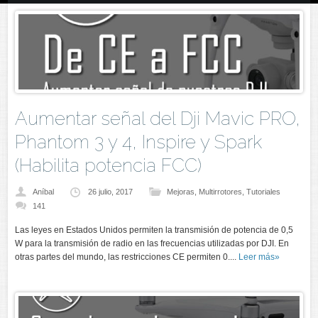
Aumentar señal del Dji Mavic PRO,
Phantom 3 y 4, Inspire y Spark
(Habilita potencia FCC)
Aníbal
26 julio, 2017
Mejoras
,
Multirrotores
,
Tutoriales
141
Las leyes en Estados Unidos permiten la transmisión de potencia de 0,5
W para la transmisión de radio en las frecuencias utilizadas por DJI. En
otras partes del mundo, las restricciones CE permiten 0....
Leer más»