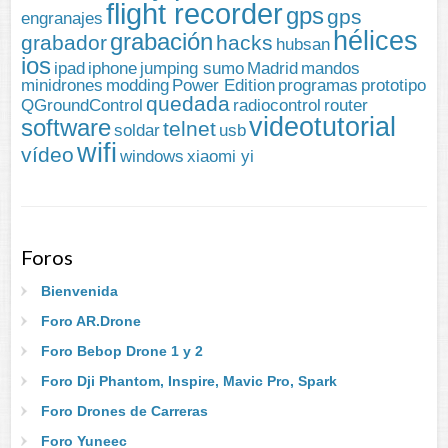
flight recorder
gps
gps
engranajes
hélices
grabación
grabador
hacks
hubsan
ios
ipad
iphone
jumping sumo
Madrid
mandos
minidrones
modding
Power Edition
programas
prototipo
quedada
QGroundControl
radiocontrol
router
videotutorial
software
telnet
soldar
usb
wifi
vídeo
windows
xiaomi yi
Foros
Bienvenida
Foro AR.Drone
Foro Bebop Drone 1 y 2
Foro Dji Phantom, Inspire, Mavic Pro, Spark
Foro Drones de Carreras
Foro Yuneec